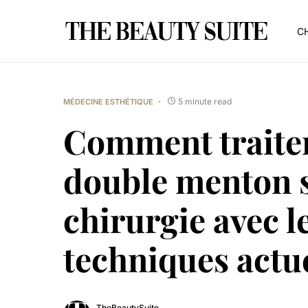
CH
5 minute read
MÉDECINE ESTHÉTIQUE
Comment traiter
double menton 
chirurgie avec l
techniques actue
TheBeautySuite