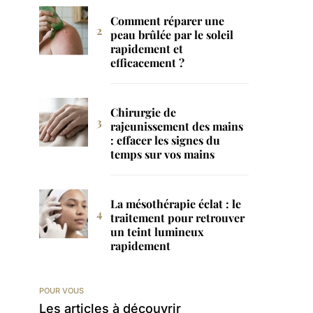
Comment réparer une
peau brûlée par le soleil
rapidement et
efficacement ?
Chirurgie de
rajeunissement des mains
: effacer les signes du
temps sur vos mains
La mésothérapie éclat : le
traitement pour retrouver
un teint lumineux
rapidement
POUR VOUS
Les articles à découvrir