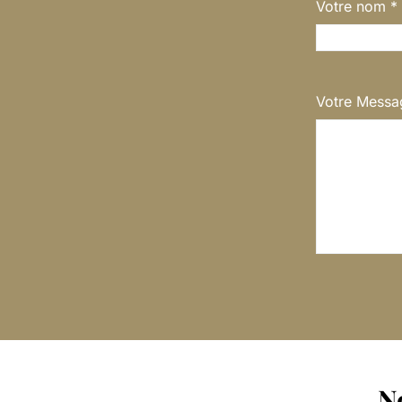
Votre nom
*
Votre Mess
N