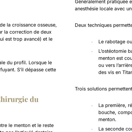
Généralement pratiquée en
anesthésie locale avec u
n de la croissance osseuse,
Deux techniques permetten
ur la correction de deux
i est trop avancé) et le
Le rabotage ou
L’ostéotomie ba
menton est cou
ale du profil. Lorsque le
ou vers l’arrièr
 fuyant. S’il dépasse cette
des vis en Tita
Trois solutions permetten
Chirurgie du
La première, réa
bouche, compor
menton.
tre le menton et le reste
La seconde con