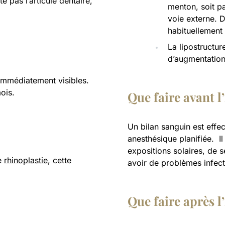
te pas l’articulé dentaire,
menton, soit pa
voie externe. D
habituellement 
La lipostructur
d’augmentation.
 immédiatement visibles.
ois.
Que faire avant l
Un bilan sanguin est effe
anesthésique planifiée. Il
expositions solaires, de 
ne
rhinoplastie
, cette
avoir de problèmes infecti
Que faire après l