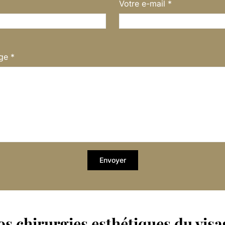
Votre e-mail
*
age
*
os chirurgies esthétiques du visa