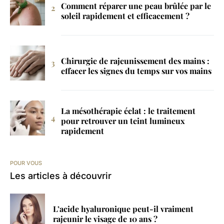
Comment réparer une peau brûlée par le
soleil rapidement et efficacement ?
Chirurgie de rajeunissement des mains :
effacer les signes du temps sur vos mains
La mésothérapie éclat : le traitement
pour retrouver un teint lumineux
rapidement
POUR VOUS
Les articles à découvrir
L’acide hyaluronique peut-il vraiment
rajeunir le visage de 10 ans ?