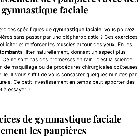
e
gymnastique faciale
ercices spécifiques de
gymnastique faciale
, vous pouvez
pières sans passer par
une blépharoplastie
? Ces
exercices
lliciter et renforcer les muscles autour des yeux. En les
 tombants
lifter naturellement, donnant un aspect plus
. Ce ne sont pas des promesses en l’air : c’est la science
in de maquillage ou de procédures chirurgicales coûteuses
eillé. Il vous suffit de vous consacrer quelques minutes par
turels. Ce petit investissement en temps peut apporter des
êt à essayer ?
rcices de
gymnastique faciale
llement les paupières