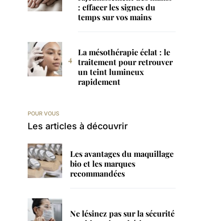
: effacer les signes du
temps sur vos mains
La mésothérapie éclat : le
traitement pour retrouver
un teint lumineux
rapidement
POUR VOUS
Les articles à découvrir
Les avantages du maquillage
bio et les marques
recommandées
Ne lésinez pas sur la sécurité