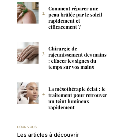
Comment réparer une
peau brûlée par le soleil
rapidement et
efficacement ?
Chirurgie de
rajeunissement des mains
: effacer les signes du
temps sur vos mains
La mésothérapie éclat : le
traitement pour retrouver
un teint lumineux
rapidement
POUR VOUS
Les articles à découvrir