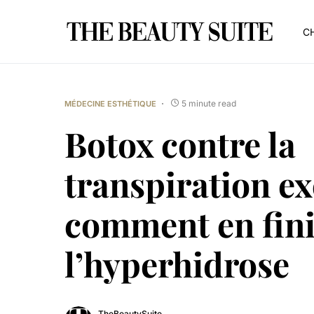
CH
5 minute read
MÉDECINE ESTHÉTIQUE
Botox contre la
transpiration ex
comment en fini
l’hyperhidrose
TheBeautySuite