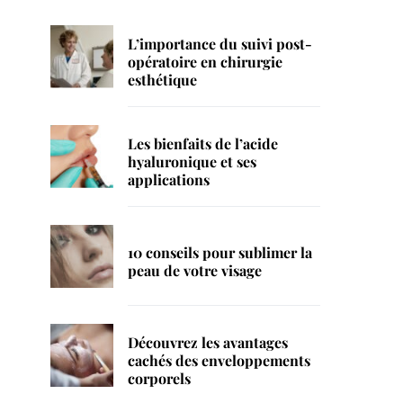
L’importance du suivi post-
opératoire en chirurgie
esthétique
Les bienfaits de l’acide
hyaluronique et ses
applications
10 conseils pour sublimer la
peau de votre visage
Découvrez les avantages
cachés des enveloppements
corporels