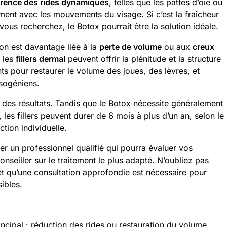
arence des rides dynamiques
, telles que les pattes d’oie ou
rment avec les mouvements du visage. Si c’est la fraîcheur
 vous recherchez, le Botox pourrait être la solution idéale.
on est davantage liée à la
perte de volume
ou aux
creux
, les
fillers dermal
peuvent offrir la plénitude et la structure
nts pour restaurer le volume des joues, des lèvres, et
asogéniens.
des résultats. Tandis que le Botox nécessite généralement
 les fillers peuvent durer de 6 mois à plus d’un an, selon le
ction individuelle.
ter un professionnel qualifié qui pourra évaluer vos
onseiller sur le traitement le plus adapté. N’oubliez pas
t qu’une consultation approfondie est nécessaire pour
sibles.
incipal : réduction des rides ou restauration du volume.