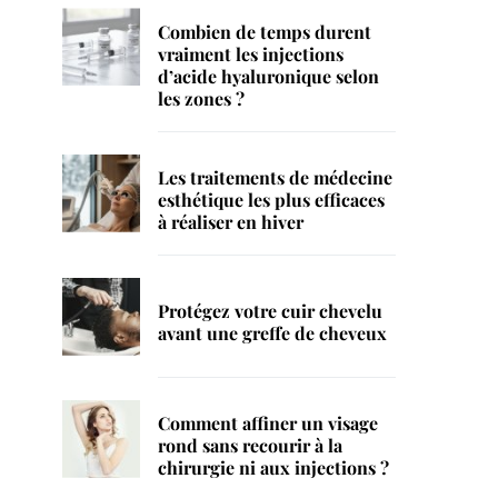
Combien de temps durent
vraiment les injections
d’acide hyaluronique selon
les zones ?
Les traitements de médecine
esthétique les plus efficaces
à réaliser en hiver
Protégez votre cuir chevelu
avant une greffe de cheveux
Comment affiner un visage
rond sans recourir à la
chirurgie ni aux injections ?