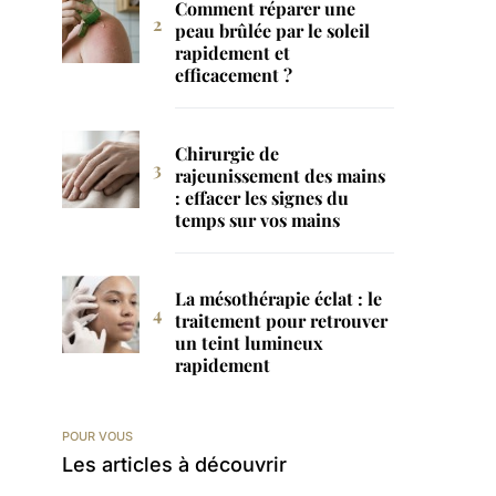
Comment réparer une
peau brûlée par le soleil
rapidement et
efficacement ?
Chirurgie de
rajeunissement des mains
: effacer les signes du
temps sur vos mains
La mésothérapie éclat : le
traitement pour retrouver
un teint lumineux
rapidement
POUR VOUS
Les articles à découvrir