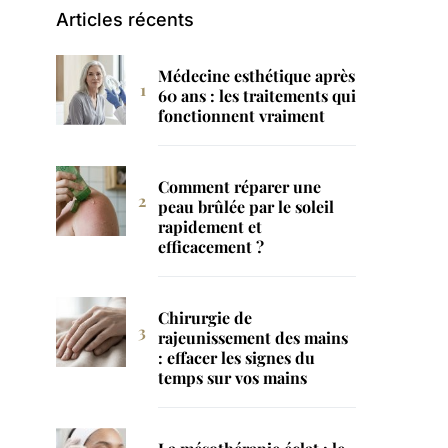
Articles récents
Médecine esthétique après
60 ans : les traitements qui
fonctionnent vraiment
Comment réparer une
peau brûlée par le soleil
rapidement et
efficacement ?
Chirurgie de
rajeunissement des mains
: effacer les signes du
temps sur vos mains