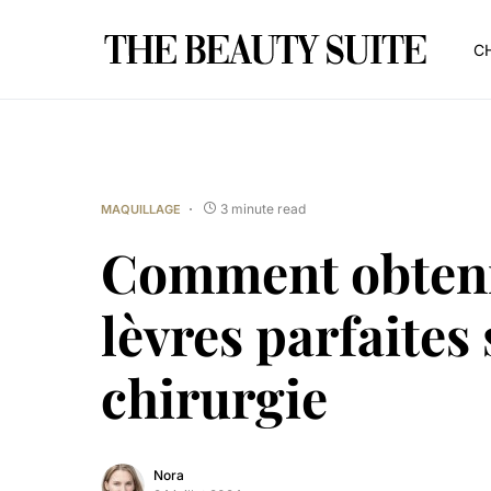
CH
3 minute read
MAQUILLAGE
Comment obteni
lèvres parfaites
chirurgie
Nora