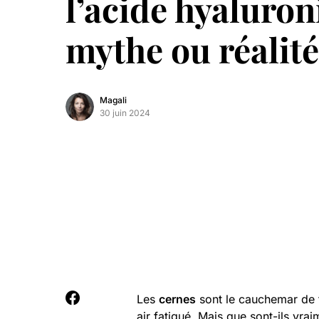
l’acide hyaluron
mythe ou réalité
Magali
30 juin 2024
Les
cernes
sont le cauchemar de 
air fatigué. Mais que sont-ils vr