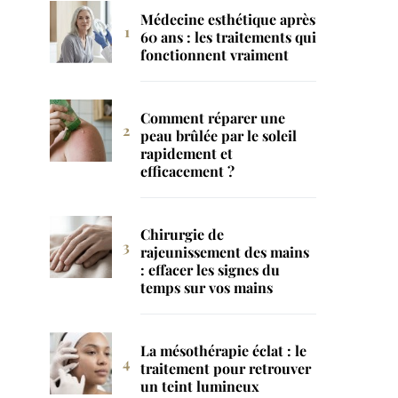
Médecine esthétique après
60 ans : les traitements qui
fonctionnent vraiment
Comment réparer une
peau brûlée par le soleil
rapidement et
efficacement ?
Chirurgie de
rajeunissement des mains
: effacer les signes du
temps sur vos mains
La mésothérapie éclat : le
traitement pour retrouver
un teint lumineux