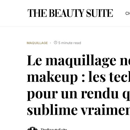
CH
5 minute read
MAQUILLAGE
Le maquillage n
makeup : les te
pour un rendu q
sublime vraime
TheBeautySuite