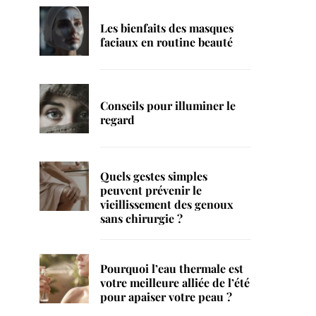
Les bienfaits des masques
faciaux en routine beauté
Conseils pour illuminer le
regard
Quels gestes simples
peuvent prévenir le
vieillissement des genoux
sans chirurgie ?
Pourquoi l’eau thermale est
votre meilleure alliée de l’été
pour apaiser votre peau ?