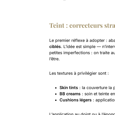
Teint : correcteurs str
Le premier réflexe à adopter : aba
ciblés
. L’idée est simple — n’inte
petites imperfections : on traite a
l’être.
Les textures à privilégier sont :
Skin tints
: la couverture la p
BB creams
: soin et teinte e
Cushions légers
: applicatio
L’application au doigt ou à l’épon