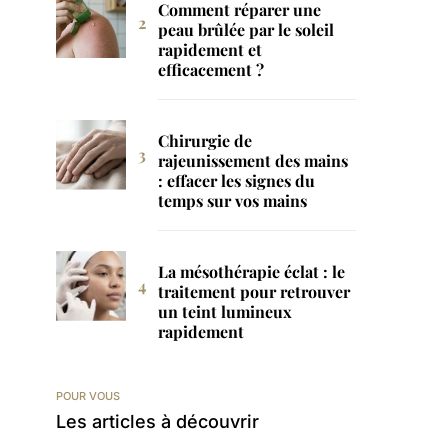
Comment réparer une
peau brûlée par le soleil
rapidement et
efficacement ?
Chirurgie de
rajeunissement des mains
: effacer les signes du
temps sur vos mains
La mésothérapie éclat : le
traitement pour retrouver
un teint lumineux
rapidement
POUR VOUS
Les articles à découvrir