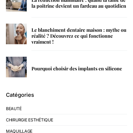
la poitrine devient un fardeau au quotidien
Le blanchiment dentaire maison : mythe ou
réalité ? Découvrez ce qui fonctionne
vraiment !
Pourquoi choisir des implants en silicone
Catégories
BEAUTÉ
CHIRURGIE ESTHÉTIQUE
MAQUILLAGE