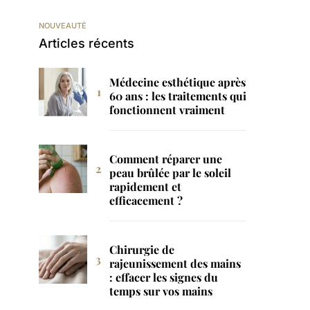
NOUVEAUTÉ
Articles récents
Médecine esthétique après
60 ans : les traitements qui
fonctionnent vraiment
Comment réparer une
peau brûlée par le soleil
rapidement et
efficacement ?
Chirurgie de
rajeunissement des mains
: effacer les signes du
temps sur vos mains