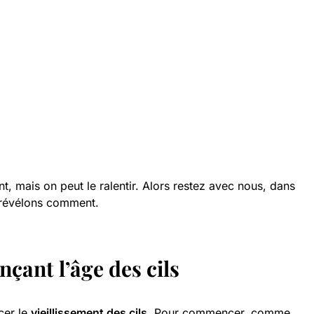
nt, mais on peut le ralentir. Alors restez avec nous, dans
s révélons comment.
nçant l’âge des cils
cer le
vieillissement des cils
. Pour commencer, comme