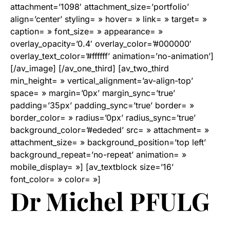
attachment=’1098′ attachment_size=’portfolio’
align=’center’ styling= » hover= » link= » target= »
caption= » font_size= » appearance= »
overlay_opacity=’0.4′ overlay_color=’#000000′
overlay_text_color=’#ffffff’ animation=’no-animation’]
[/av_image] [/av_one_third] [av_two_third
min_height= » vertical_alignment=’av-align-top’
space= » margin=’0px’ margin_sync=’true’
padding=’35px’ padding_sync=’true’ border= »
border_color= » radius=’0px’ radius_sync=’true’
background_color=’#ededed’ src= » attachment= »
attachment_size= » background_position=’top left’
background_repeat=’no-repeat’ animation= »
mobile_display= »] [av_textblock size=’16’
font_color= » color= »]
Dr Michel PFULG