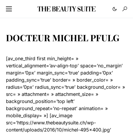
DOCTEUR MICHEL PFULG
[av_one_third first min_height= »
vertical_alignment=’av-align-top’ space=’no_margin’
margin=’0px’ margin_sync=’true’ padding=’0px’
padding_sync=’true’ border= » border_color= »
radius=’0px’ radius_sync=’true’ background_color= »
src= » attachment= » attachment_size= »
background_position=’top left’
background_repeat=’no-repeat’ animation= »
mobile_display= »] [av_image
src=’https://www.thebeautysuite.ch/wp-
content/uploads/2016/10/michel-495×400.jpg’